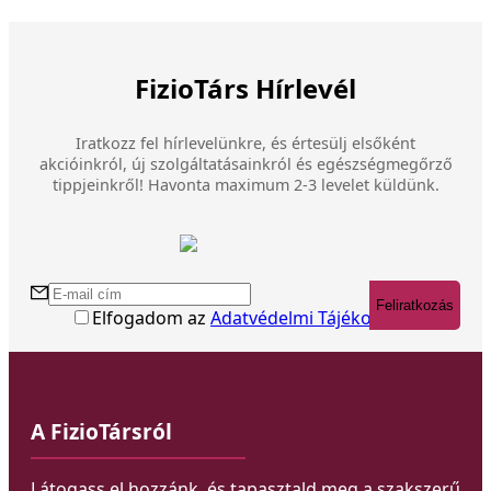
FizioTárs Hírlevél
Iratkozz fel hírlevelünkre, és értesülj elsőként
akcióinkról, új szolgáltatásainkról és egészségmegőrző
tippjeinkről! Havonta maximum 2-3 levelet küldünk.
Feliratkozás
Elfogadom az
Adatvédelmi Tájékoztatót
A FizioTársról
Látogass el hozzánk, és tapasztald meg a szakszerű