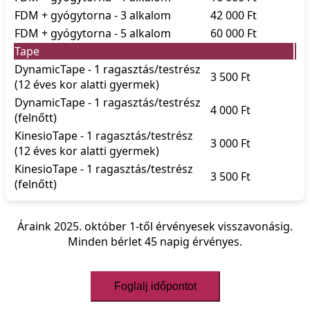
FDM + gyógytorna - 3 alkalom
42 000 Ft
FDM + gyógytorna - 5 alkalom
60 000 Ft
Tape
DynamicTape - 1 ragasztás/testrész
3 500 Ft
(12 éves kor alatti gyermek)
DynamicTape - 1 ragasztás/testrész
4 000 Ft
(felnőtt)
KinesioTape - 1 ragasztás/testrész
3 000 Ft
(12 éves kor alatti gyermek)
KinesioTape - 1 ragasztás/testrész
3 500 Ft
(felnőtt)
Áraink 2025. október 1-től érvényesek visszavonásig.
Minden bérlet 45 napig érvényes.
Foglalj időpontot