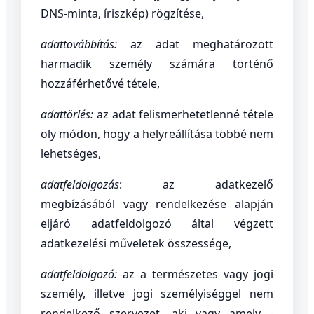
DNS-minta, íriszkép) rögzítése,
adattovábbítás:
az adat meghatározott
harmadik személy számára történő
hozzáférhetővé tétele,
adattörlés:
az adat felismerhetetlenné tétele
oly módon, hogy a helyreállítása többé nem
lehetséges,
adatfeldolgozás
: az adatkezelő
megbízásából vagy rendelkezése alapján
eljáró adatfeldolgozó által végzett
adatkezelési műveletek összessége,
adatfeldolgozó:
az a természetes vagy jogi
személy, illetve jogi személyiséggel nem
rendelkező szervezet, aki vagy amely -