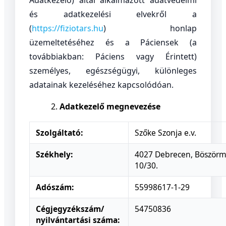
Adatkezelő) által alkalmazott adatvédelmi
és adatkezelési elvekről a
(
https://fiziotars.hu
) honlap
üzemeltetéséhez és a Páciensek (a
továbbiakban: Páciens vagy Érintett)
személyes, egészségügyi, különleges
adatainak kezeléséhez kapcsolódóan.
Adatkezelő megnevezése
Szolgáltató:
Szőke Szonja e.v.
Székhely:
4027 Debrecen, Böszörmé
10/30.
Adószám:
55998617-1-29
Cégjegyzékszám/
54750836
nyilvántartási száma: