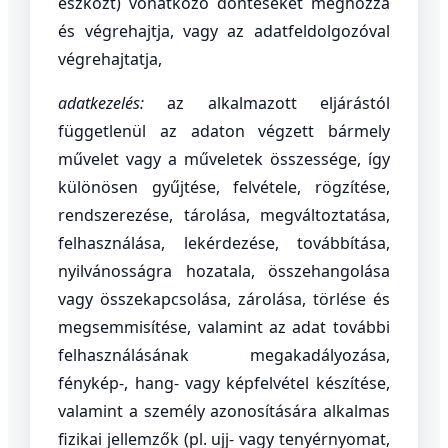
eszközt) vonatkozó döntéseket meghozza
és végrehajtja, vagy az adatfeldolgozóval
végrehajtatja,
adatkezelés:
az alkalmazott eljárástól
függetlenül az adaton végzett bármely
művelet vagy a műveletek összessége, így
különösen gyűjtése, felvétele, rögzítése,
rendszerezése, tárolása, megváltoztatása,
felhasználása, lekérdezése, továbbítása,
nyilvánosságra hozatala, összehangolása
vagy összekapcsolása, zárolása, törlése és
megsemmisítése, valamint az adat további
felhasználásának megakadályozása,
fénykép-, hang- vagy képfelvétel készítése,
valamint a személy azonosítására alkalmas
fizikai jellemzők (pl. ujj- vagy tenyérnyomat,