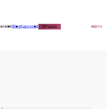
nereink
Blog
Kapcsolat
HU
/
EN
Foglalás