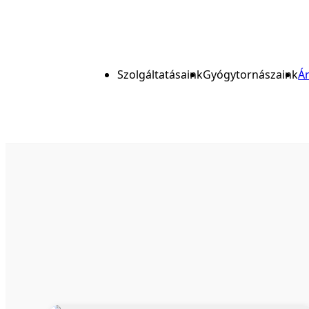
Szolgáltatásaink
Gyógytornászaink
Á