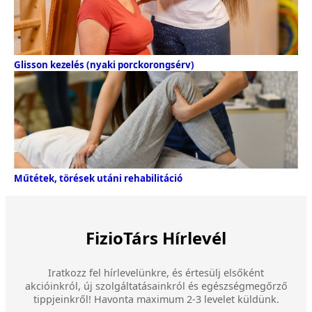
Glisson kezelés (nyaki porckorongsérv)
Műtétek, törések utáni rehabilitáció
FizioTárs Hírlevél
Iratkozz fel hírlevelünkre, és értesülj elsőként
akcióinkról, új szolgáltatásainkról és egészségmegőrző
tippjeinkről! Havonta maximum 2-3 levelet küldünk.