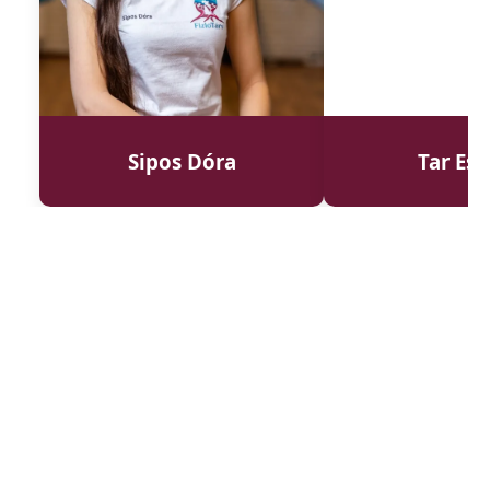
Sipos Dóra
Tar Esz