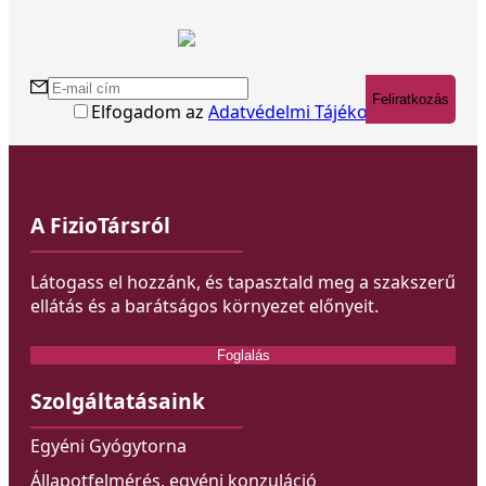
Feliratkozás
Elfogadom az
Adatvédelmi Tájékoztatót
A FizioTársról
Látogass el hozzánk, és tapasztald meg a szakszerű
ellátás és a barátságos környezet előnyeit.
Foglalás
Szolgáltatásaink
Egyéni Gyógytorna
Állapotfelmérés, egyéni konzuláció