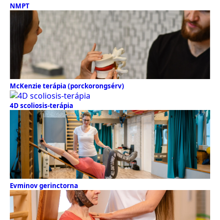
NMPT
McKenzie terápia (porckorongsérv)
4D scoliosis-terápia
Evminov gerinctorna