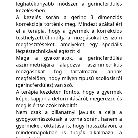
leghatékonyabb módszer a gerincferdülés
kezelésében.
A kezelés során a gerinc 3 dimenziós
korrekciója történik meg. Mindezt azáltal éri
el a terápia, hogy a gyermek a korrekciós
testhelyzetből indítja a mozgásokat és izom
megfeszítéseket, amelyeket egy speciális
légzéstechnikával egészít ki.
Maga a gyakorlatok, a gerincferdülés
aszimmetriájára alapozva, aszimmetrikus
mozgásokat fog tartalmazni, annak
megfelelően, hogy milyen típusú scoliosisról
(gerincferdülés) van szó.
A terápia kezdetén fontos, hogy a gyermek
képet kapjon a deformitásáról, megérezze és
meg is értse azok mivoltát!
Nem csak a pillanatnyi javulás a célja a
gyógytornászoknak a torna során, hanem a
gyermekek oktatása is, hogy hosszútávon, a
mindennapokban is tudják alkalmazni a