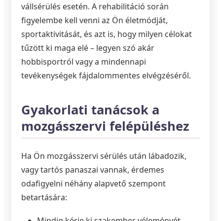
vállsérülés esetén. A rehabilitáció során
figyelembe kell venni az Ön életmódját,
sportaktivitását, és azt is, hogy milyen célokat
tűzött ki maga elé – legyen szó akár
hobbisportról vagy a mindennapi
tevékenységek fájdalommentes elvégzéséről.
Gyakorlati tanácsok a
mozgásszervi felépüléshez
Ha Ön mozgásszervi sérülés után lábadozik,
vagy tartós panaszai vannak, érdemes
odafigyelni néhány alapvető szempont
betartására:
Mindig kérje ki szakember véleményét,