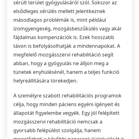
sérült terület gyógyulásáról szól. Sokszor az
elsődleges sérülés mellett jelentkeznek
másodlagos problémák is, mint például
izomgyengeség, mozgásbeszűkülés vagy akár
fájdalmas kompenzációk is. Ezek hosszabb
távon is befolyásolhatják a mindennapokat. A
megfelelő mozgásszervi rehabilitáció segít
abban, hogy a gyógyulás ne álljon meg a
tünetek enyhülésénél, hanem a teljes funkció
helyreállítására törekedjen.
A személyre szabott rehabilitációs programok
célja, hogy minden páciens egyéni igényeit és
állapotát figyelembe vegyék. Egy jól felépített
mozgásszervi rehabilitáció nemcsak a
gyorsabb felépülést szolgálja, hanem
megelőzheti a későbbi panaszok kialakulását is.