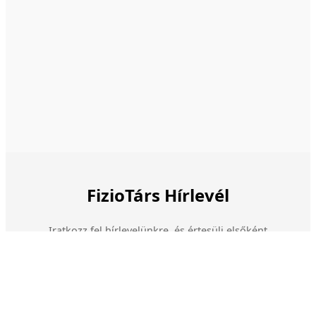
FizioTárs Hírlevél
Iratkozz fel hírlevelünkre, és értesülj elsőként
akcióinkról, új szolgáltatásainkról és egészségmegőrző
tippjeinkről! Havonta maximum 2-3 levelet küldünk.