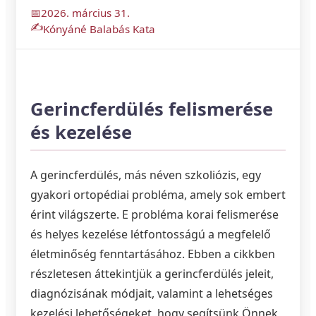
2026. március 31.
Kónyáné Balabás Kata
Gerincferdülés felismerése
és kezelése
A gerincferdülés, más néven szkoliózis, egy
gyakori ortopédiai probléma, amely sok embert
érint világszerte. E probléma korai felismerése
és helyes kezelése létfontosságú a megfelelő
életminőség fenntartásához. Ebben a cikkben
részletesen áttekintjük a gerincferdülés jeleit,
diagnózisának módjait, valamint a lehetséges
kezelési lehetőségeket, hogy segítsünk Önnek,