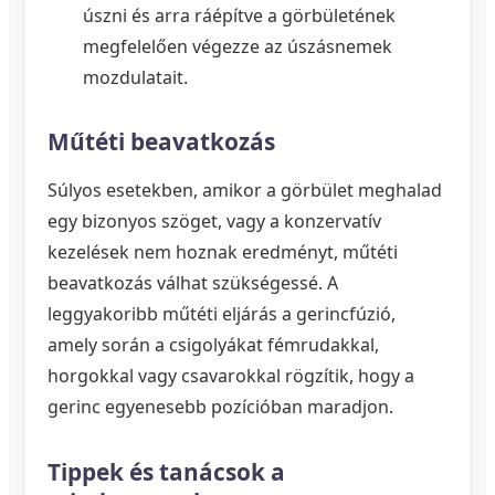
úszni és arra ráépítve a görbületének
megfelelően végezze az úszásnemek
mozdulatait.
Műtéti beavatkozás
Súlyos esetekben, amikor a görbület meghalad
egy bizonyos szöget, vagy a konzervatív
kezelések nem hoznak eredményt, műtéti
beavatkozás válhat szükségessé. A
leggyakoribb műtéti eljárás a gerincfúzió,
amely során a csigolyákat fémrudakkal,
horgokkal vagy csavarokkal rögzítik, hogy a
gerinc egyenesebb pozícióban maradjon.
Tippek és tanácsok a