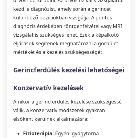
orvoshoz fordulni. Az orvos fizikális vizsgálattal
kezdi a diagnózist, amely során a gerincet
különböző pozíciókban vizsgálja. A pontos
diagnózis érdekében röntgenfelvétel vagy MRI
vizsgálat is szükséges lehet. Ezek a képalkotó
eljárások segítenek meghatározni a görbület
mértékét és a kezelés szükségességét.
Gerincferdülés kezelési lehetőségei
Konzervatív kezelések
Amikor a gerincferdülés kezelése szükségessé
válik, a konzervatív módszerek gyakran
elsőként kerülnek alkalmazásra:
Fizioterápia:
Egyéni gyógytorna