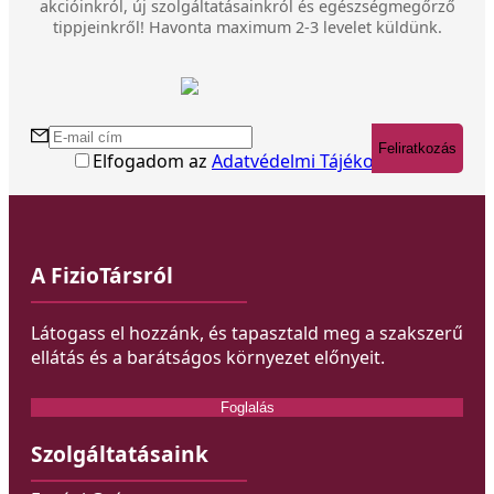
akcióinkról, új szolgáltatásainkról és egészségmegőrző
tippjeinkről! Havonta maximum 2-3 levelet küldünk.
Feliratkozás
Elfogadom az
Adatvédelmi Tájékoztatót
A FizioTársról
Látogass el hozzánk, és tapasztald meg a szakszerű
ellátás és a barátságos környezet előnyeit.
Foglalás
Szolgáltatásaink