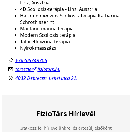
Linz, Ausztria
4D Scoliosis-terápia - Linz, Ausztria
Háromdimenziós Scoliosis Terápia Katharina
Schroth szerint
Maitland manuálterápia
Modern Scoliosis terápia
Talpreflexzóna terápia
Nyirokmasszázs
+36205749705
tareszter@fiziotars.hu
4032 Debrecen, Lehel utca 22.
FizioTárs Hírlevél
Iratkozz fel hírlevelünkre, és értesülj elsőként