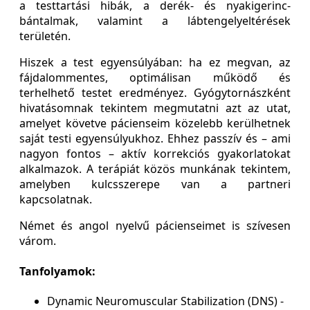
a testtartási hibák, a derék- és nyakigerinc-
bántalmak, valamint a lábtengelyeltérések
területén.
Hiszek a test egyensúlyában: ha ez megvan, az
fájdalommentes, optimálisan működő és
terhelhető testet eredményez. Gyógytornászként
hivatásomnak tekintem megmutatni azt az utat,
amelyet követve pácienseim közelebb kerülhetnek
saját testi egyensúlyukhoz. Ehhez passzív és – ami
nagyon fontos – aktív korrekciós gyakorlatokat
alkalmazok. A terápiát közös munkának tekintem,
amelyben kulcsszerepe van a partneri
kapcsolatnak.
Német és angol nyelvű pácienseimet is szívesen
várom.
Tanfolyamok:
Dynamic Neuromuscular Stabilization (DNS) -