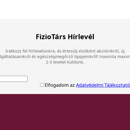
FizioTárs Hírlevél
Iratkozz fel hírlevelünkre, és értesülj elsőként akcióinkról, új
lgáltatásainkról és egészségmegőrző tippjeinkről! Havonta max
2-3 levelet küldünk.
Elfogadom az
Adatvédelmi Tájékoztató