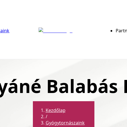
raink
Part
yáné Balabás 
Kezdőlap
/
Gyógytornászaink