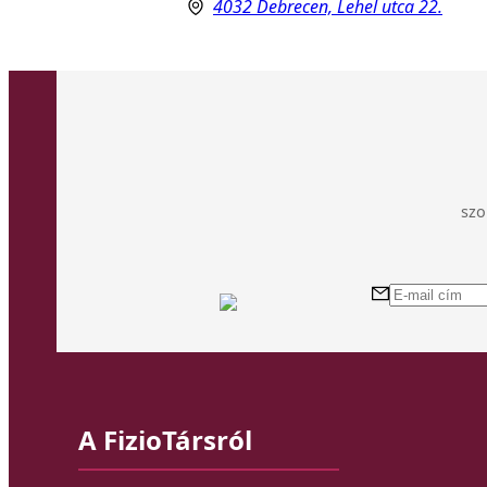
4032 Debrecen, Lehel utca 22.
szo
A FizioTársról