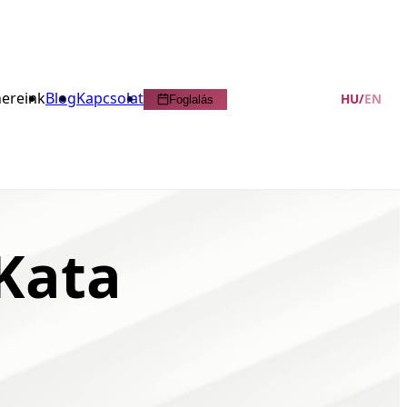
nereink
Blog
Kapcsolat
HU
/
EN
Foglalás
Kata