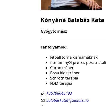
Kónyáné Balabás Kata
Gyógytornász
Tanfolyamok:
Fitball torna kismamáknak
fitmummy® pre- és posztnatáli
Corno tréner
Bosu kids tréner
Schroth terápia
FDM terápia
+36708045493
balabaskata@fiziotars.hu