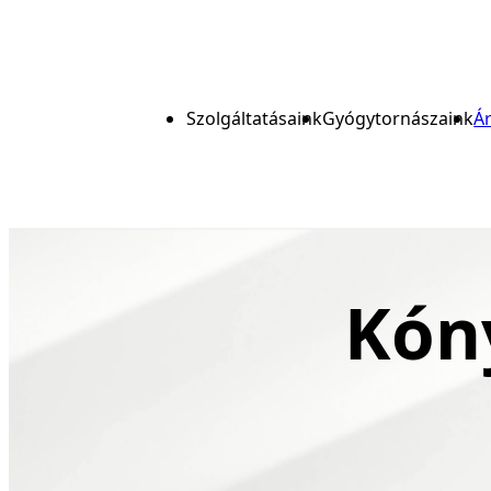
Szolgáltatásaink
Gyógytornászaink
Á
Kón