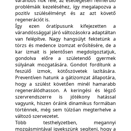
várandós nők felé, az esetlegesen felmerülő
problémáik kezeléséhez, így megalapozva a
pozitív szülésélményt és az azt követő
regenerációt is.
Így ezen óratípusunk kifejezetten a
várandóssággal járó változásokra adaptáltan
van felépítve. Nagy hangsúlyt fektetünk a
törzs és medence izomzat erősítésére, de a
kar izmait is jelentősen megdolgoztatjuk,
gondolva előre a születendő gyermek
súlyának mozgatására. Gondot fordítunk a
feszülő izmok, kötőszövetek lazítására.
Preventíven hatunk a gátizomzat állapotára,
hogy a szülést követően minél hamarabb
regenerálódhasson. A keringési és légző
szervrendszerre is jótékony hatással
vagyunk, hiszen óráink dinamikus formában
történnek, még sem túlzóan megterhelve a
változó szervezetet.
Több testhelyzetben, megannyi
mozgásmintával igyekszünk segíteni, hogy a