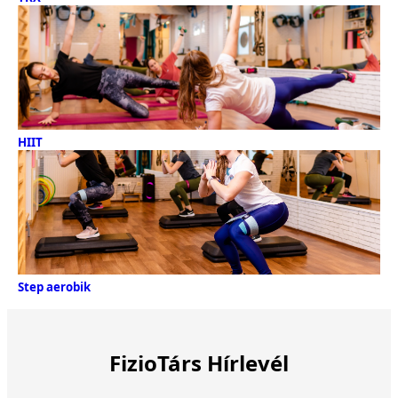
HIIT
Step aerobik
FizioTárs Hírlevél