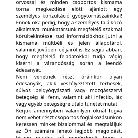
orvossal és minden csoportos kismama
torna megkezdése előtt ajánlott egy
személyes konzultáció gyógytornászainkkal!
Ennek oka pedig, hogy a személyes találkozó
alkalmával munkatársunk megfelelő szakmai
körültekintéssel tud információkhoz jutni a
kismama múltbéli és jelen állapotáról,
valamint jövőbeni céljairól is. Ez segíti abban,
hogy megfelelő feladatokkal tudja végig
kísérni a várandósság során a leendő
édesanyát.
Nem vehetnek részt óráinkon olyan
édesanyák, akik veszélyeztetett terhesek,
súlyos belgyógyászati vagy mozgásszervi
betegség áll fenn, valamint aki infectio, láz
vagy egyéb betegségre utaló tünetet mutat!
Kérjük amennyiben valamilyen oknál fogva
nem vehet részt csoportos foglalkozásunkon
keressen minket bizalommal és megtaláljuk
az Ön számára lehető legjobb megoldást,
hiszen minden nő megérdemli, hogy a