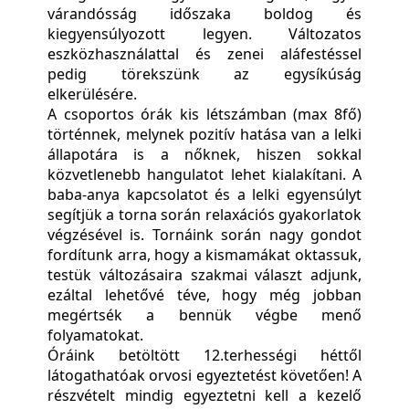
várandósság időszaka boldog és
kiegyensúlyozott legyen. Változatos
eszközhasználattal és zenei aláfestéssel
pedig törekszünk az egysíkúság
elkerülésére.
A csoportos órák kis létszámban (max 8fő)
történnek, melynek pozitív hatása van a lelki
állapotára is a nőknek, hiszen sokkal
közvetlenebb hangulatot lehet kialakítani. A
baba-anya kapcsolatot és a lelki egyensúlyt
segítjük a torna során relaxációs gyakorlatok
végzésével is. Tornáink során nagy gondot
fordítunk arra, hogy a kismamákat oktassuk,
testük változásaira szakmai választ adjunk,
ezáltal lehetővé téve, hogy még jobban
megértsék a bennük végbe menő
folyamatokat.
Óráink betöltött 12.terhességi héttől
látogathatóak orvosi egyeztetést követően! A
részvételt mindig egyeztetni kell a kezelő