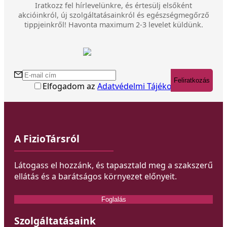
Iratkozz fel hírlevelünkre, és értesülj elsőként
akcióinkról, új szolgáltatásainkról és egészségmegőrző
tippjeinkről! Havonta maximum 2-3 levelet küldünk.
Feliratkozás
Elfogadom az
Adatvédelmi Tájékoztatót
A FizioTársról
Látogass el hozzánk, és tapasztald meg a szakszerű
ellátás és a barátságos környezet előnyeit.
Foglalás
Szolgáltatásaink