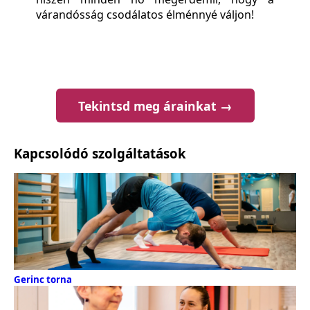
várandósság csodálatos élménnyé váljon!
Tekintsd meg árainkat →
Kapcsolódó szolgáltatások
Gerinc torna